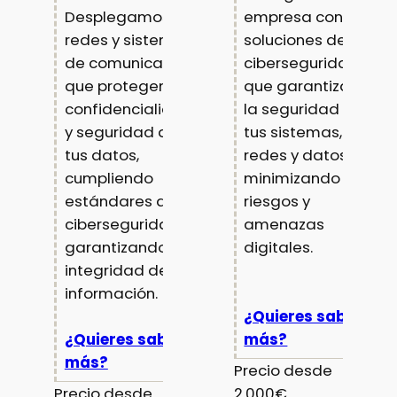
Desplegamos
empresa con
redes y sistemas
soluciones de
de comunicación
ciberseguridad
que protegen la
que garantizan
confidencialidad
la seguridad de
y seguridad de
tus sistemas,
tus datos,
redes y datos,
cumpliendo
minimizando
estándares de
riesgos y
ciberseguridad y
amenazas
garantizando
digitales.
integridad de la
información.
¿Quieres saber
¿Quieres saber
más?
más?
Precio desde
Precio desde
2.000€