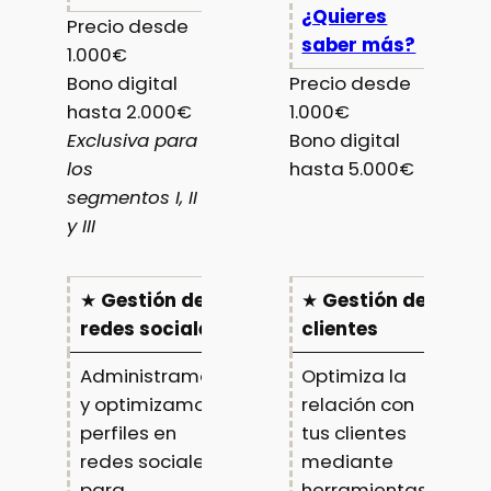
¿Quieres
Precio desde
saber más?
1.000€
Bono digital
Precio desde
hasta 2.000€
1.000€
Exclusiva para
Bono digital
los
hasta 5.000€
segmentos I, II
y III
★
Gestión de
★
Gestión de
redes sociales
clientes
Administramos
Optimiza la
y optimizamos
relación con
perfiles en
tus clientes
redes sociales
mediante
para
herramientas