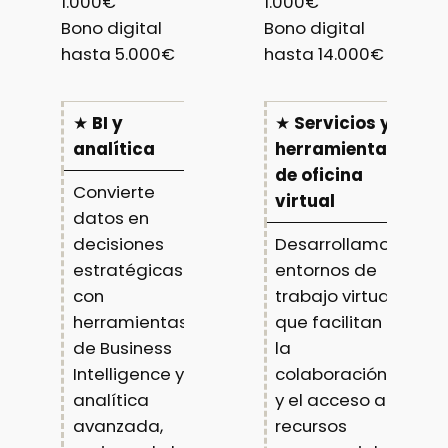
1.000€
1.000€
Bono digital
Bono digital
hasta 5.000€
hasta 14.000€
★
BI y
★
Servicios y
analítica
herramientas
de oficina
Convierte
virtual
datos en
decisiones
Desarrollamos
estratégicas
entornos de
con
trabajo virtual
herramientas
que facilitan
de Business
la
Intelligence y
colaboración
analítica
y el acceso a
avanzada,
recursos