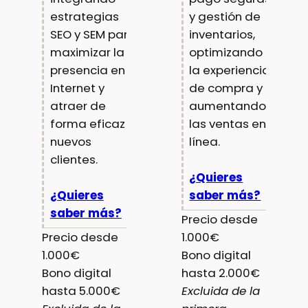
estrategias
y gestión de
SEO y SEM para
inventarios,
maximizar la
optimizando
presencia en
la experiencia
Internet y
de compra y
atraer de
aumentando
forma eficaz a
las ventas en
nuevos
línea.
clientes.
¿Quieres
¿Quieres
saber más?
saber más?
Precio desde
Precio desde
1.000€
1.000€
Bono digital
Bono digital
hasta 2.000€
hasta 5.000€
Excluida de la