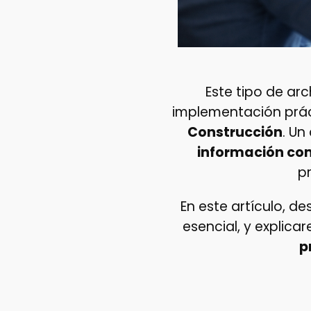
Este tipo de a
implementación prác
Construcción
. Un
información co
p
En este artículo, d
esencial, y explic
p