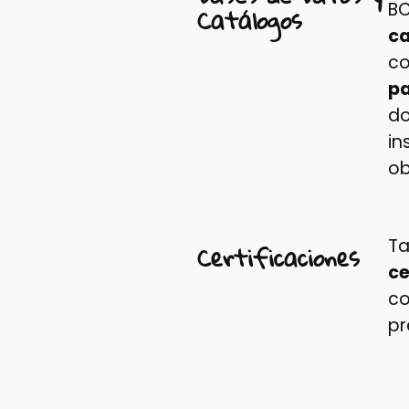
BC
Catálogos
ca
co
pa
do
in
ob
Ta
Certificaciones
ce
co
pr