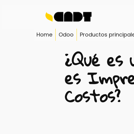
Saltar
al
contenido
Home
Odoo
Productos principal
¿Qué es 
es Impre
Costos?