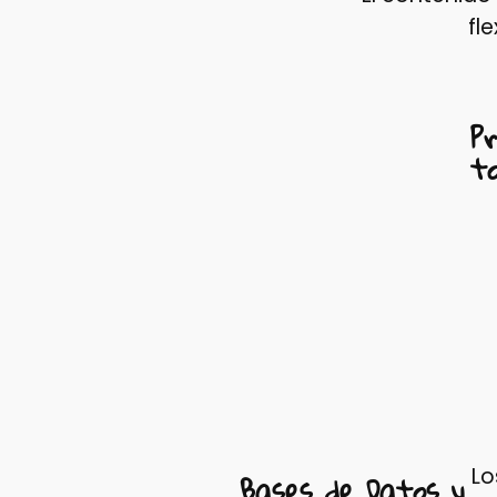
fl
P
t
Lo
Bases de Datos y