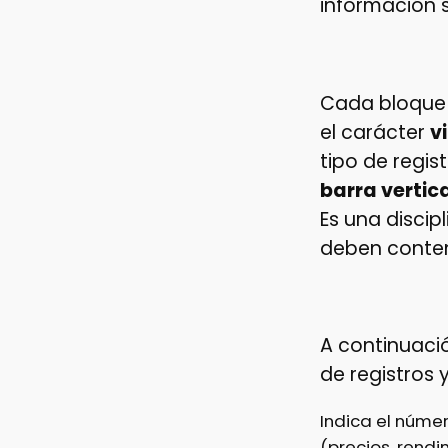
información 
Cada bloque 
el carácter
vi
tipo de regis
barra vertic
Es una discip
deben conte
A continuació
de registros 
Indica el núme
(precios, rend