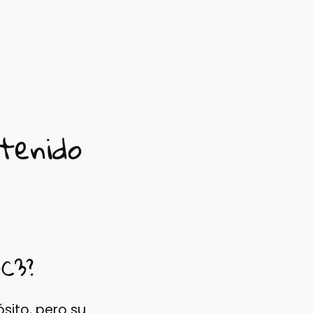
tenido
BC3?
sito, pero su