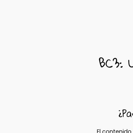
BC3: 
¿Pa
El contenido