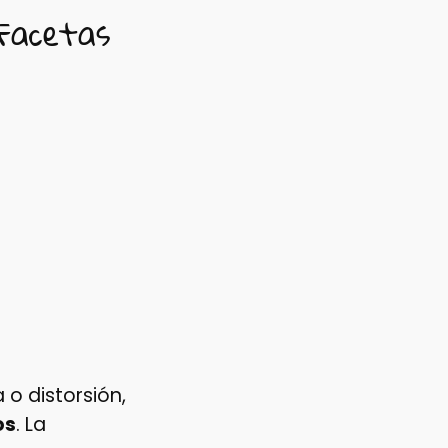
Facetas
 o distorsión,
os
. La