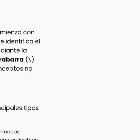
omienza con
 identifica el
diante la
rabarra
(
).
\
conceptos no
cipales tipos
uméricos
ajes aplicables