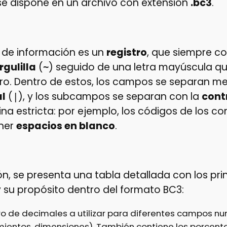
se dispone en un archivo con extensión
.bc3
.
de información es un
registro
, que siempre c
rgulilla
(
) seguido de una letra mayúscula que
~
tro. Dentro de estos, los campos se separan me
al
(
), y los subcampos se separan con la
cont
|
lina estricta: por ejemplo, los códigos de los 
ner
espacios en blanco
.
n, se presenta una tabla detallada con los prin
y su propósito dentro del formato BC3:
ro de decimales a utilizar para diferentes campos n
imientos, dimensiones). También contiene los porcent