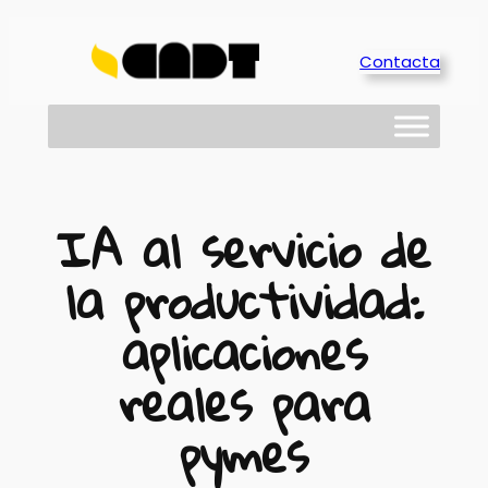
Saltar
al
Contacta
contenido
IA al servicio de
la productividad:
aplicaciones
reales para
pymes